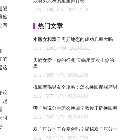
最有男人味的星座排行榜
是隔
点击：(188)
时间：2019-11-08
虽然
会有
热门文章
水瓶女和双子男异地恋的成功几率大吗
点击：(1363)
时间：2020-02-11
知
在的
天蝎女爱上你的征兆 天蝎座喜欢上你的
表
起这
点击：(995)
时间：2019-11-08
挽回摩羯男友全攻略：怎么挽回摩羯座男
评论
点击：(767)
时间：2020-01-10
一起
狮子男说分手怎么挽回？教你正确挽回狮
是
点击：(696)
时间：2020-01-10
同时
好，
双子座分手了会复合吗？揭秘双子座分手
点击：(691)
时间：2019-12-19