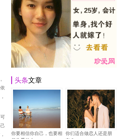
引
动。
头条
文章
要依
的，
不可
自己
你要相信你自己，也要相
你们适合做恋人还是朋
晰，