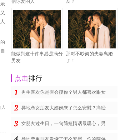
信你爱的人
友？
表示
友又
恋人
方的
清自
能做到这十件事必是满分
那对不吵架的夫妻离婚
男友
了！
点击
排行
男生喜欢你是否会摸你？男人都喜欢跟女
的人
异地恋女朋友大姨妈来了怎么安慰？痛经
女朋友过生日，一句简短情话最暖心，男
异地恋男朋友发烧了怎么安慰，你的陪伴