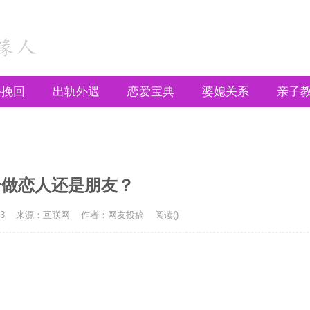
手挽回
出轨外遇
恋爱宝典
婆媳关系
亲子
合做恋人还是朋友？
3
来源：互联网
作者：网友投稿
阅读(
)