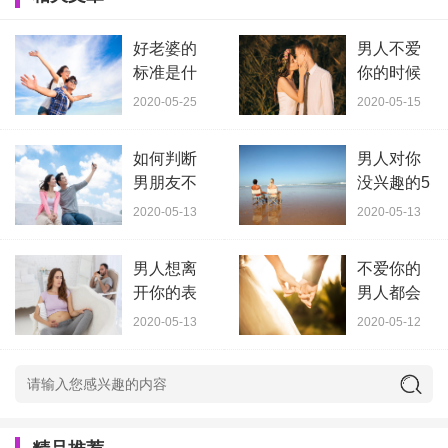
好老婆的
男人不爱
标准是什
你的时候
么？好老
有什么表
2020-05-25
2020-05-15
婆的8个表
现？不爱
现，
你的
如何判断
男人对你
男朋友不
没兴趣的5
爱我了？
种表现 第
2020-05-13
2020-05-13
这五个表
3种最明显
现说
男人想离
不爱你的
开你的表
男人都会
现？会频
有哪些表
2020-05-13
2020-05-12
繁出现这
现？拿你
几个
当撒