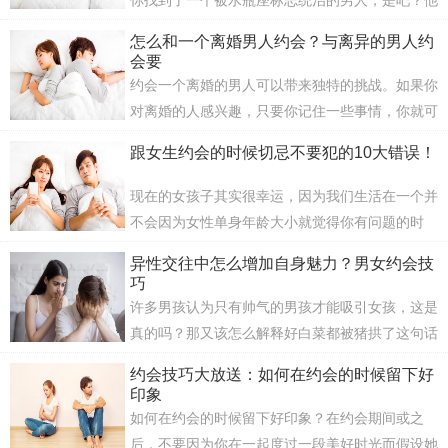
你找到了一个被水瓶座标志统治的男人，是吧？他
可能是超级创意，充满活力，并且按照自己的节奏
怎么和一个离婚男人约会？与离异的男人约
做事的人...
会要
(91)人喜欢
发布时间：2020-03-24
约会一个离婚的男人可以带来独特的挑战。如果你
对离婚的人感兴趣，只要你记住一些事情，你就可
以很容易地和这个人建立愉快的关系。那么怎么和
跟女生约会的时候切忌不要犯的10大错误！
一个...
(352)人喜欢
发布时间：2020-03-23
现在的女孩子其实很幸运，因为我们生活在一个并
不会因为女性单身年龄大小就觉得你有问题的时
代。这也就意味着女孩子可以花时间寻找合适的
异性交往中怎么增加自身魅力？男女约会技
人。但是...
巧
(45)人喜欢
发布时间：2020-03-23
许多男孩认为只有帅气的男孩才能吸引女孩，这是
真的吗？那又该怎么解释好白菜都被猪拱了这句话
呢？其实，帅气又多金的男生不会有很多的，大部
约会技巧大放送：如何在约会的时候留下好
分都...
印象
(43)人喜欢
发布时间：2020-03-19
如何在约会的时候留下好印象？在约会期间或之
后，不要因为你在一起度过一段美好时光而假设她