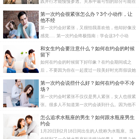
践并行才能慢慢参透。关系中最可怕的部分可能在
它开始之前就发生：在第一次约会时邀请一个女孩
第一次约会很紧张怎么办？3个小动作，让
出去...
他不经
(563)人喜欢
发布时间：2020-04-10
第一次约会好紧张，又很怕我喜欢他，他却好像没
感觉..... 第一次约会终极指南：学会这3个小动
作，用你的身体语言让他不经意地为你着迷。不用
和女生约会要注意什么？如何在约会的时候
花时间打...
留下
(162)人喜欢
发布时间：2020-04-03
如何在约会的时候留下好印象？在约会期间或之
后，不要因为你在一起度过一段美好时光而假设她
想拥抱她或亲吻她。虽然你不必等她“做出第一
第一次约会说些什么好？如何在约会中不冷
步”，你...
场？
(115)人喜欢
发布时间：2020-04-01
第一次约会时紧张不仅仅是男人紧张，女人也很紧
张。很多人不知道第一次约会谈到什么。因为他不
知道对方的兴趣爱好，也不知道对方喜欢什么。因
怎么追求水瓶座的男生？如何跟水瓶座男生
此第...
约会
(44)人喜欢
发布时间：2020-03-31
1月20日到2月18日间出生的人统称为水瓶座。当