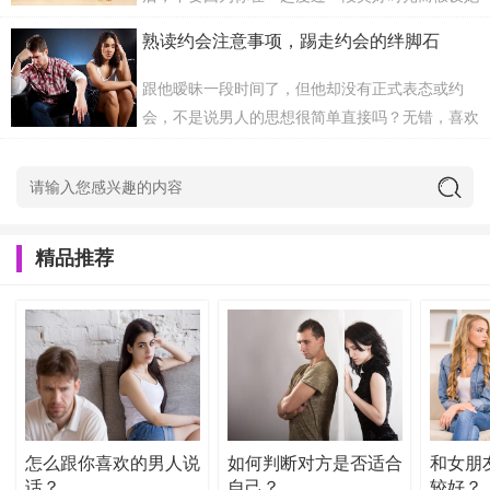
想拥抱她或亲吻她。虽然你不必等她做出第一步，
熟读约会注意事项，踢走约会的绊脚石
你仍然...
(59)人喜欢
发布时间：2020-03-12
跟他暧昧一段时间了，但他却没有正式表态或约
会，不是说男人的思想很简单直接吗？无错，喜欢
你的话，即使再怕羞的男人也会主动追求，但你可
能不知...
(50)人喜欢
发布时间：2020-03-12
精品推荐
怎么跟你喜欢的男人说
如何判断对方是否适合
和女朋
话？
自己？
较好？