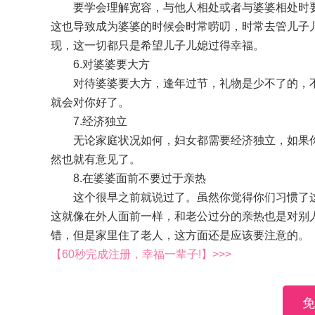
要学会理解宽容，与他人相处或者与婆婆相处时要
这也导致成为婆婆的时候会时常唠叨，时常去管儿子
现，这一切都只是希望儿子儿媳过得幸福。
6.对婆婆要大方
对待婆婆要大方，逢年过节，礼物是少不了的，不
就会对你好了。
7.经济独立
无论家庭状况如何，妇女都需要经济独立，如果你
然也就有意见了。
8.在婆婆面前不要过于亲热
这个很早之前就说过了。虽然你觉得你们习惯了这
这就像在外人面前一样，和老公过分的亲热也是对别
错，但是家里住了老人，这方面还是应该要注意的。
【60秒完成注册，幸福一辈子!】>>>
免