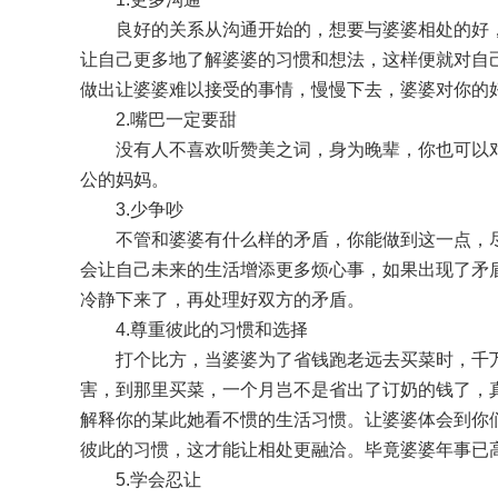
良好的关系从沟通开始的，想要与婆婆相处的好，
让自己更多地了解婆婆的习惯和想法，这样便就对自
做出让婆婆难以接受的事情，慢慢下去，婆婆对你的
2.嘴巴一定要甜
没有人不喜欢听赞美之词，身为晚辈，你也可以对
公的妈妈。
3.少争吵
不管和婆婆有什么样的矛盾，你能做到这一点，尽
会让自己未来的生活增添更多烦心事，如果出现了矛
冷静下来了，再处理好双方的矛盾。
4.尊重彼此的习惯和选择
打个比方，当婆婆为了省钱跑老远去买菜时，千万
害，到那里买菜，一个月岂不是省出了订奶的钱了，
解释你的某此她看不惯的生活习惯。让婆婆体会到你
彼此的习惯，这才能让相处更融洽。毕竟婆婆年事已
5.学会忍让