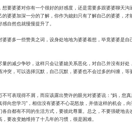
想要婆婆对你有一个很好的好感度，还是需要多跟婆婆聊天沟
己的婆婆加深一分的了解，你作为媳妇只有了解自己的婆婆，才
好感自然也就慢慢提升了。
婆婆多一些赞美之词，设身处地地为婆婆着想，毕竟婆婆是自
量的减少争吵，这样只会让婆媳关系恶化，对自己并没有好处
盾冲突，可以选择沉默，自己沉默，婆婆也不会过多的纠缠，等
不可表现得不屑，而应该露出赞许的眼光对婆婆说：“妈，您真
真得向您学习”，相信没有婆婆不心花怒放，并借这样的机会，向
们各自都有不同的生活方式，要彼此尊重。总之，不要强硬地去
高，要改变她维持了十几年的习惯，很是困难。