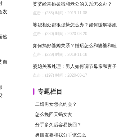
时，
婆婆经常挑拨我和老公的关系怎么办？
会发
点击：(235)
时间：2019-11-08
婆媳相处都很强势怎么办？如何缓解婆媳
点击：(230)
时间：2020-03-20
而然
如何搞好婆媳关系？婚后怎么和婆婆和睦
点击：(229)
时间：2019-11-18
婆自
婆媳关系处理：男人如何调节母亲和妻子
点击：(197)
时间：2020-03-17
想，
专题栏目
没
二婚男女怎么约会？
怎么挽回天蝎女友
分手多久后容易挽回？
男朋友要和我分手该怎么