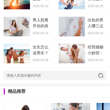
女人最明
么？好老
2020-06-10
2020-05-25
显的表现
婆的8个表
是什
现，
男人想离
出轨的男
开你的表
人哪三点
现？会频
可以原
2020-05-13
2020-04-10
繁出现这
谅？
几个
女生怎么
经营婚姻
追男生？
小妙招：
学会这些
婚后如何
2020-04-09
2020-04-07
小技巧让
让婚姻不
他心
失去
精品推荐