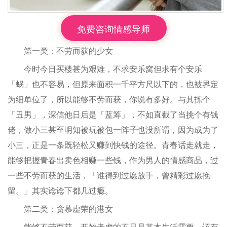
免费咨询情感导师
第一类：不劳而获的少女
今时今日买楼甚为艰难，不求安乐窝但求有个安乐
「蜗」也不容易，但原来面积一千平方尺以下的，也被界定
为细单位了，所以能够不劳而获，你说有多好。与其拣个
「丑男」，深信他日后是「蓝筹」，不如直截了当挑个有钱
佬，做小三甚至明知被玩被包一阵子也没所谓，因为成为了
小三，正是一条既轻松又赚到快钱的途径。青春话走就走，
能够把握青春出卖色相赚一些钱，作为男人的情感商品，过
一些不劳而获的生活，「谁得到过愿放手，曾精彩过愿挽
留。」其实谂谂下都几过瘾。
第二类：贪慕虚荣的港女