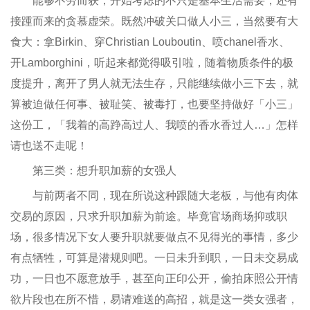
能够不劳而获，开始考虑的不只是基本生活需要，还有
接踵而来的贪慕虚荣。既然冲破关口做人小三，当然要有大
食大：拿Birkin、穿Christian Louboutin、喷chanel香水、
开Lamborghini，听起来都觉得吸引啦，随着物质条件的极
度提升，离开了男人就无法生存，只能继续做小三下去，就
算被迫做任何事、被耻笑、被毒打，也要坚持做好「小三」
这份工，「我着的高踭高过人、我喷的香水香过人…」怎样
请也送不走呢！
第三类：想升职加薪的女强人
与前两者不同，现在所说这种跟随大老板，与他有肉体
交易的原因，只求升职加薪为前途。毕竟官场商场抑或职
场，很多情况下女人要升职就要做点不见得光的事情，多少
有点牺牲，可算是潜规则吧。一日未升到职，一日未交易成
功，一日也不愿意放手，甚至向正印公开，偷拍床照公开情
欲片段也在所不惜，易请难送的高招，就是这一类女强者，